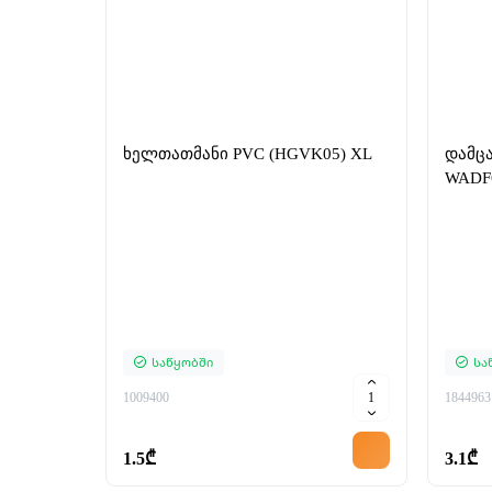
ხელთათმანი PVC (HGVK05) XL
დამცა
WAD
Საწყობში
Სა
1009400
1844963
1.5₾
3.1₾