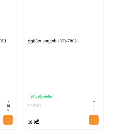
ტუმბო სიფონი VR-78021
ზეთის ტ
Საწყობში
Საწყ
VR78021
YT07115
18.0₾
100.0₾