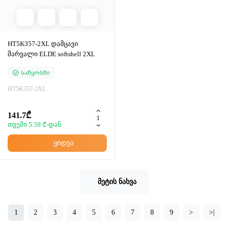
HT5K357-2XL დამცავი
შარვალი ELDE softshell 2XL
Საწყობში
HT5K357-2XL
141.7₾
თვეში 5.59 ₾-დან
ყიდვა
მეტის ნახვა
1
2
3
4
5
6
7
8
9
>
>|