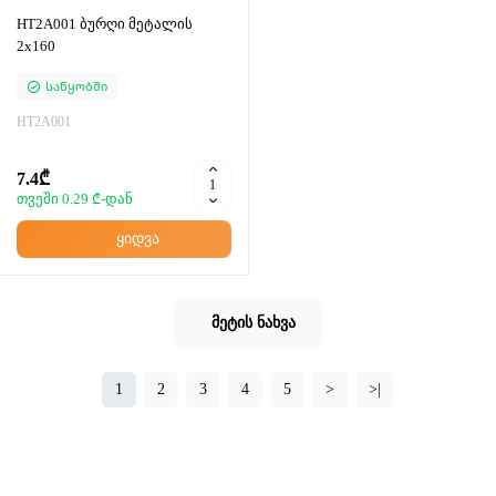
HT2A001 ბურღი მეტალის
2x160
Საწყობში
HT2A001
7.4₾
თვეში 0.29 ₾-დან
ყიდვა
მეტის ნახვა
1
2
3
4
5
>
>|