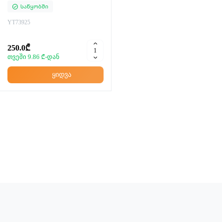
Საწყობში
YT73925
250.0₾
თვეში 9.86 ₾-დან
ყიდვა