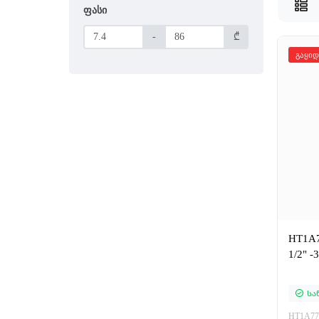
ფასი
-
₾
გაყიდ
HT1A7
1/2" -
Სა
HT1A77