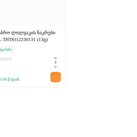
ებრო ლილვაკის ნაკრები
 THT8112230131 (13ც)
წყობში
2230131
1.89 ₾-დან