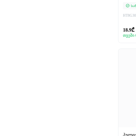
Სა
HT8G30
18.9₾
თვეში 
პული