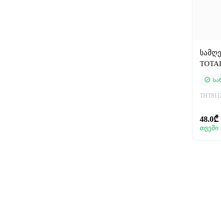
სამღ
TOTAL
Სა
THT811
48.0₾
თვეში 