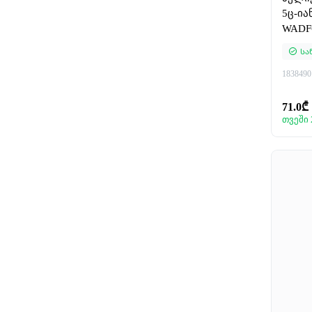
5ც-ია
WAD
Სა
1838490
71.0₾
თვეში 