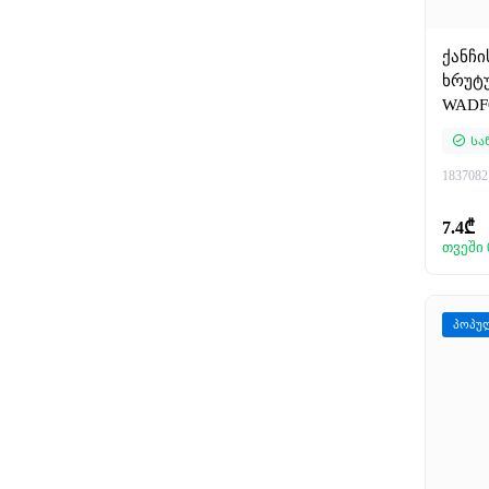
ქანჩი
ხრუტუ
WAD
Სა
1837082
7.4₾
თვეში 
პოპუ