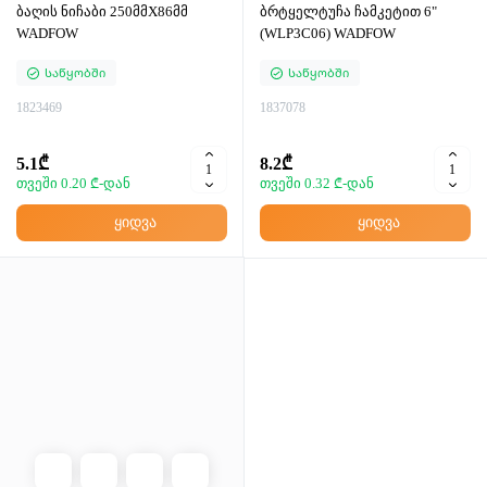
ბაღის ნიჩაბი 250მმX86მმ
ბრტყელტუჩა ჩამკეტით 6"
WADFOW
(WLP3C06) WADFOW
Საწყობში
Საწყობში
1823469
1837078
5.1₾
8.2₾
თვეში 0.20 ₾-დან
თვეში 0.32 ₾-დან
ყიდვა
ყიდვა