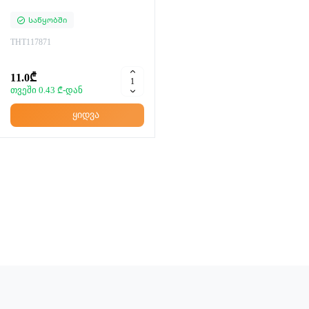
Საწყობში
THT117871
11.0₾
თვეში 0.43 ₾-დან
ყიდვა